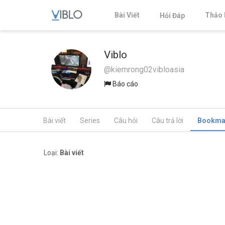
Bài Viết
Thảo 
Hỏi Đáp
Viblo
@kiemrong02vibloasia
Báo cáo
Bài viết
Series
Câu hỏi
Câu trả lời
Bookma
Loại:
Bài viết