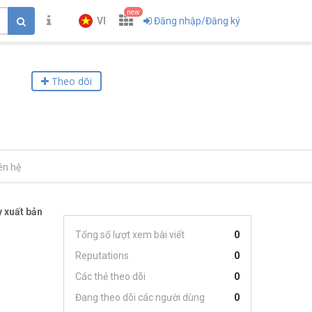
new
VI
Đăng nhập/Đăng ký
Theo dõi
ên hệ
 xuất bản
Tổng số lượt xem bài viết
0
Reputations
0
Các thẻ theo dõi
0
Đang theo dõi các người dùng
0