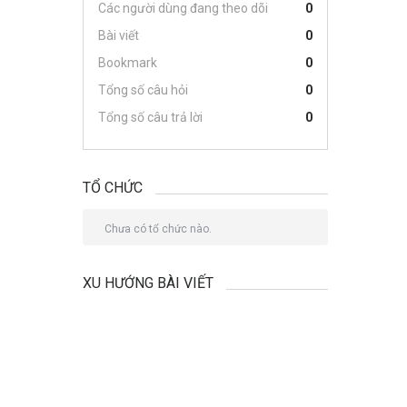
Các người dùng đang theo dõi
0
Bài viết
0
Bookmark
0
Tổng số câu hỏi
0
Tổng số câu trả lời
0
TỔ CHỨC
Chưa có tổ chức nào.
XU HƯỚNG BÀI VIẾT