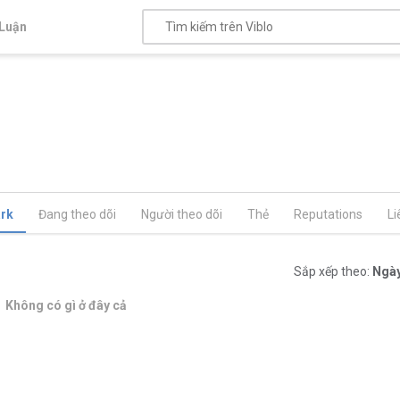
Luận
rk
Đang theo dõi
Người theo dõi
Thẻ
Reputations
Li
Sắp xếp theo:
Ngày
Không có gì ở đây cả