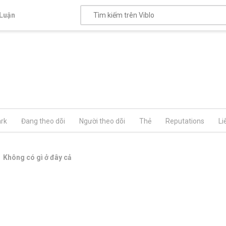
Luận
rk
Đang theo dõi
Người theo dõi
Thẻ
Reputations
Li
Không có gì ở đây cả