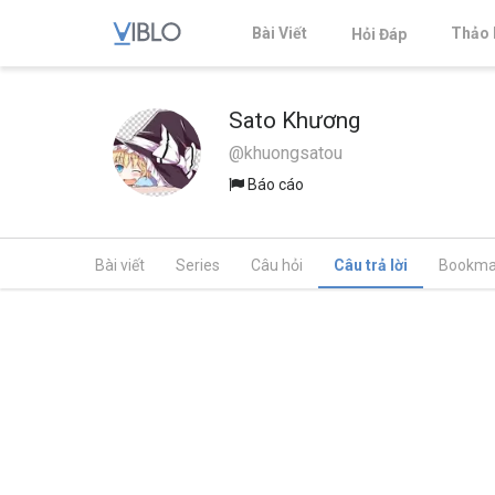
Bài Viết
Thảo 
Hỏi Đáp
Sato Khương
@khuongsatou
Báo cáo
Bài viết
Series
Câu hỏi
Câu trả lời
Bookma