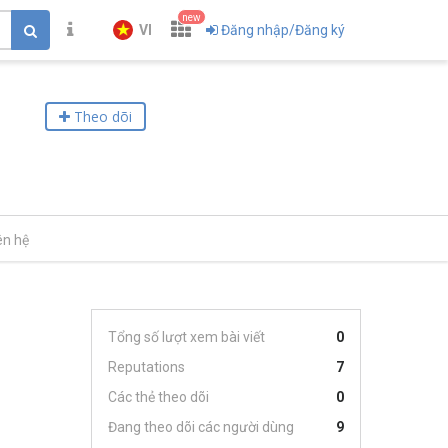
new
VI
Đăng nhập/Đăng ký
Theo dõi
ên hệ
Tổng số lượt xem bài viết
0
Reputations
7
Các thẻ theo dõi
0
Đang theo dõi các người dùng
9