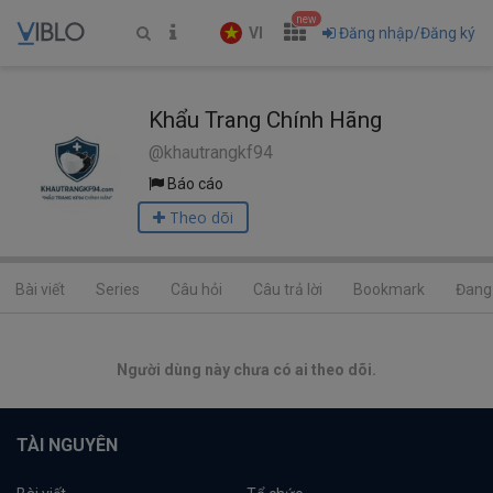
new
VI
Đăng nhập/Đăng ký
Khẩu Trang Chính Hãng
@khautrangkf94
Báo cáo
Theo dõi
Bài viết
Series
Câu hỏi
Câu trả lời
Bookmark
Đang 
Người dùng này chưa có ai theo dõi.
TÀI NGUYÊN