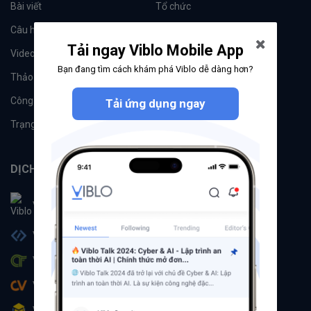
Bài viết
Tổ chức
Câu hỏi
Tags
Tải ngay Viblo Mobile App
Videos
Tác giả
Bạn đang tìm cách khám phá Viblo dễ dàng hơn?
Thảo luận
Đề xuất hệ thống
Công cụ
Machine Learning
Tải ứng dụng ngay
Trạng thái hệ thống
DỊCH VỤ
Viblo
Viblo Code
Viblo CTF
Viblo CV
Viblo Learning