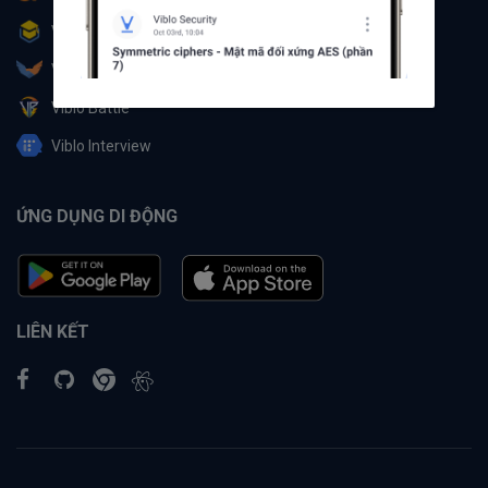
Viblo Learning
Viblo Partner
Viblo Battle
Viblo Interview
ỨNG DỤNG DI ĐỘNG
LIÊN KẾT