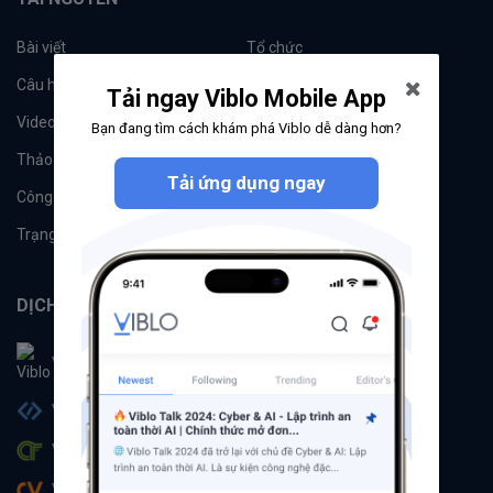
Bài viết
Tổ chức
Câu hỏi
Tags
Tải ngay Viblo Mobile App
Videos
Tác giả
Bạn đang tìm cách khám phá Viblo dễ dàng hơn?
Thảo luận
Đề xuất hệ thống
Tải ứng dụng ngay
Công cụ
Machine Learning
Trạng thái hệ thống
DỊCH VỤ
Viblo
Viblo Code
Viblo CTF
Viblo CV