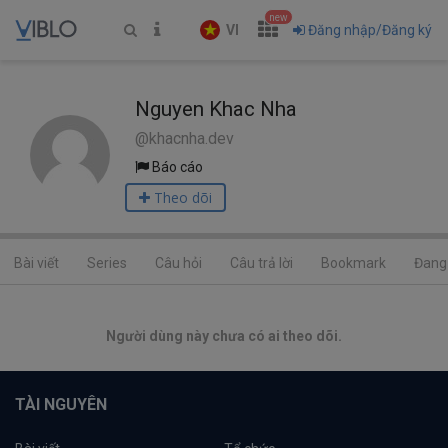
new
VI
Đăng nhập/Đăng ký
Nguyen Khac Nha
@khacnha.dev
Báo cáo
Theo dõi
Bài viết
Series
Câu hỏi
Câu trả lời
Bookmark
Đang 
Người dùng này chưa có ai theo dõi.
TÀI NGUYÊN