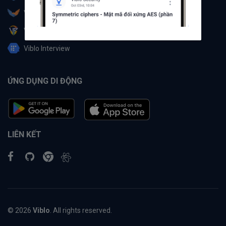
Viblo Partner
Viblo Battle
Viblo Interview
ỨNG DỤNG DI ĐỘNG
LIÊN KẾT
© 2026
Viblo
. All rights reserved.