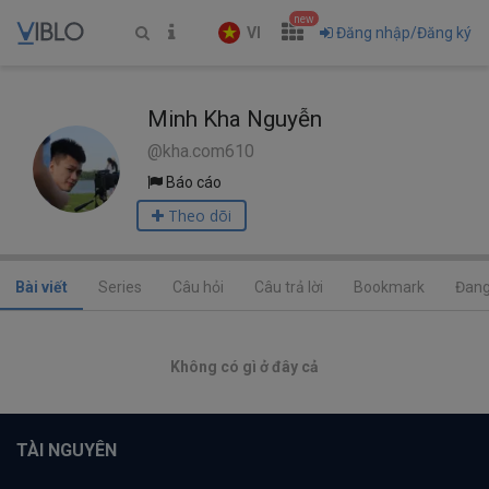
new
VI
Đăng nhập/Đăng ký
Minh Kha Nguyễn
@kha.com610
Báo cáo
Theo dõi
Bài viết
Series
Câu hỏi
Câu trả lời
Bookmark
Đang
Không có gì ở đây cả
TÀI NGUYÊN