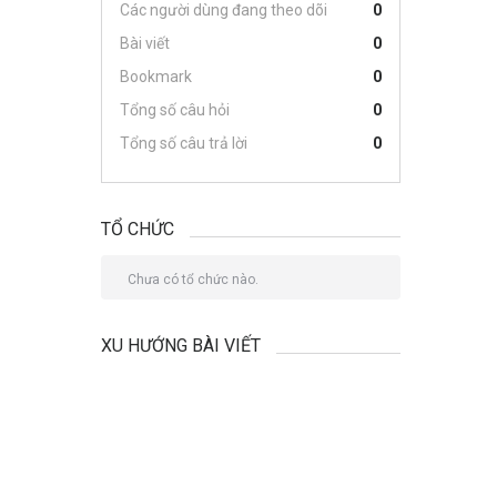
Các người dùng đang theo dõi
0
Bài viết
0
Bookmark
0
Tổng số câu hỏi
0
Tổng số câu trả lời
0
TỔ CHỨC
Chưa có tổ chức nào.
XU HƯỚNG BÀI VIẾT