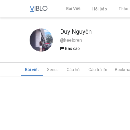
Bài Viết
Thảo 
Hỏi Đáp
Duy Nguyên
@keeloren
Báo cáo
Bài viết
Series
Câu hỏi
Câu trả lời
Bookma