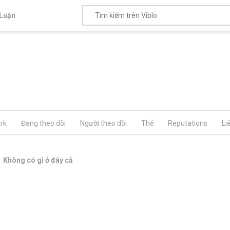
Luận
rk
Đang theo dõi
Người theo dõi
Thẻ
Reputations
Li
Không có gì ở đây cả