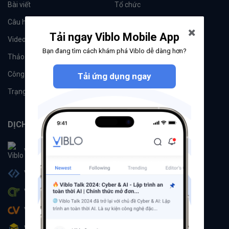
Bài viết
Tổ chức
Câu hỏi
Tags
Tải ngay Viblo Mobile App
Videos
Tác giả
Bạn đang tìm cách khám phá Viblo dễ dàng hơn?
Thảo luận
Đề xuất hệ thống
Công cụ
Machine Learning
Tải ứng dụng ngay
Trạng thái hệ thống
DỊCH VỤ
Viblo
Viblo Code
Viblo CTF
Viblo CV
Viblo Learning