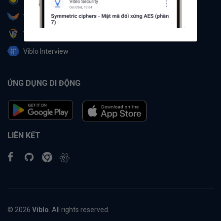
Viblo Partner
Viblo Battle
Viblo Interview
ỨNG DỤNG DI ĐỘNG
LIÊN KẾT
© 2026
Viblo
. All rights reserved.