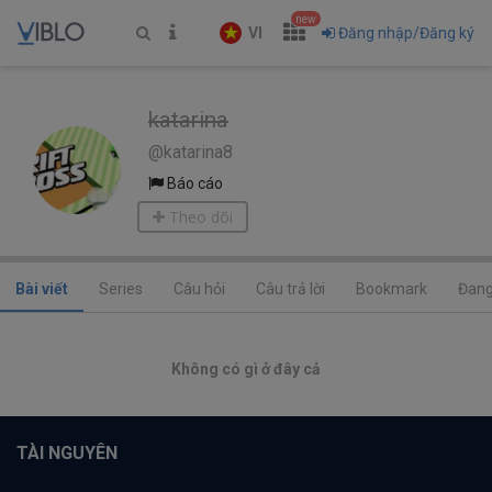
new
VI
Đăng nhập/Đăng ký
katarina
@katarina8
Báo cáo
Theo dõi
Bài viết
Series
Câu hỏi
Câu trả lời
Bookmark
Đang
Không có gì ở đây cả
TÀI NGUYÊN