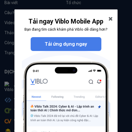
Bài viết
Tổ chức
Câu hỏi
Tags
Tải ngay Viblo Mobile App
Videos
Tác giả
Bạn đang tìm cách khám phá Viblo dễ dàng hơn?
Thảo luận
Đề xuất hệ thống
Công cụ
Machine Learning
Tải ứng dụng ngay
Trạng thái hệ thống
DỊCH VỤ
Viblo
Viblo Code
Viblo CTF
Viblo CV
Viblo Learning