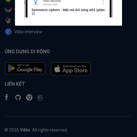
Viblo Partner
Viblo Battle
Viblo Interview
ỨNG DỤNG DI ĐỘNG
LIÊN KẾT
© 2026
Viblo
. All rights reserved.