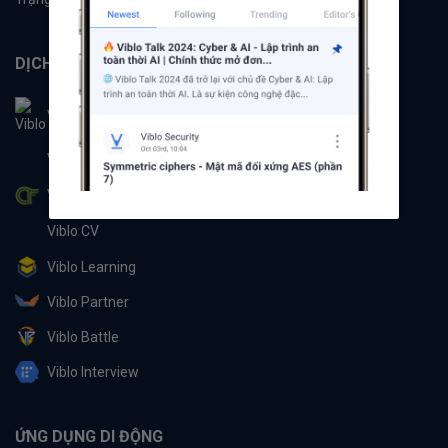
DỊCH VỤ
Viblo
Viblo Code
Viblo CTF
Viblo CV
Viblo Learning
Viblo Partner
Viblo Battle
Viblo Interview
ỨNG DỤNG DI ĐỘNG