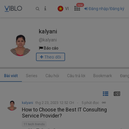
new
VI
Đăng nhập/Đăng ký
kalyani
@kalyani
Báo cáo
Theo dõi
Bài viết
Series
Câu hỏi
Câu trả lời
Bookmark
Đang
kalyani
thg 2 23, 2023 12:52 CH
5 phút đọc
How to Choose the Best IT Consulting
Service Provider?
11 tech trends