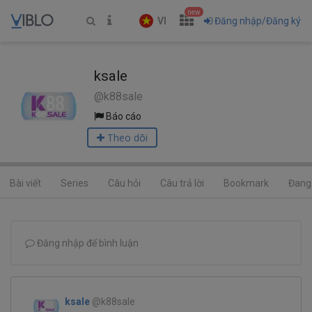
new
VI
Đăng nhập/Đăng ký
ksale
@k88sale
Báo cáo
Theo dõi
Bài viết
Series
Câu hỏi
Câu trả lời
Bookmark
Đang 
Đăng nhập để bình luận
ksale
@k88sale