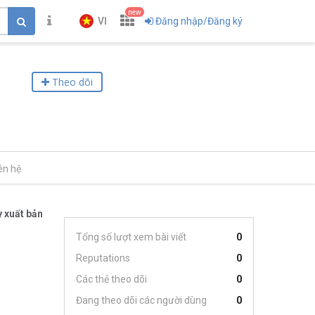
new
VI
Đăng nhập/Đăng ký
Theo dõi
ên hệ
 xuất bản
Tổng số lượt xem bài viết
0
Reputations
0
Các thẻ theo dõi
0
Đang theo dõi các người dùng
0