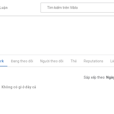
Luận
rk
Đang theo dõi
Người theo dõi
Thẻ
Reputations
Li
Sắp xếp theo:
Ngày
Không có gì ở đây cả