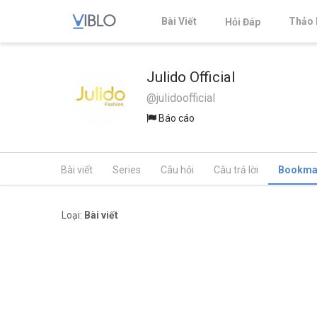
Bài Viết
Thảo 
Hỏi Đáp
Julido Official
@julidoofficial
Báo cáo
Bài viết
Series
Câu hỏi
Câu trả lời
Bookma
Loại:
Bài viết