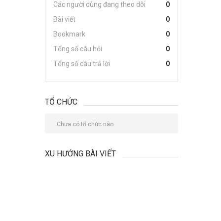
Các người dùng đang theo dõi
0
Bài viết
0
Bookmark
0
Tổng số câu hỏi
0
Tổng số câu trả lời
0
TỔ CHỨC
Chưa có tổ chức nào.
XU HƯỚNG BÀI VIẾT