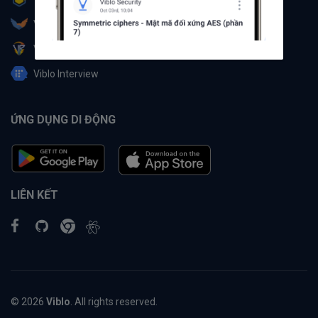
Viblo Partner
Viblo Battle
Viblo Interview
ỨNG DỤNG DI ĐỘNG
LIÊN KẾT
© 2026
Viblo
. All rights reserved.