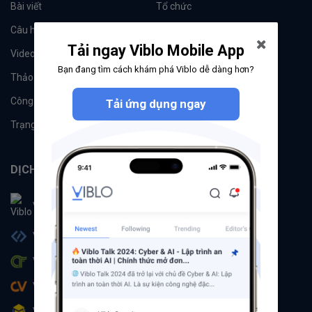
Bài viết
Tổ chức
Câu hỏi
Tags
Tải ngay Viblo Mobile App
Videos
Tác giả
Bạn đang tìm cách khám phá Viblo dễ dàng hơn?
Thảo luận
Đề xuất hệ thống
Công cụ
Machine Learning
Tải ứng dụng ngay
Trạng thái hệ thống
DỊCH VỤ
Viblo
Viblo Code
Viblo CTF
Viblo CV
Viblo Learning