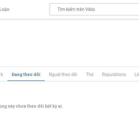
Luận
rk
Đang theo dõi
Người theo dõi
Thẻ
Reputations
Li
ng này chưa theo dõi bất kỳ ai.