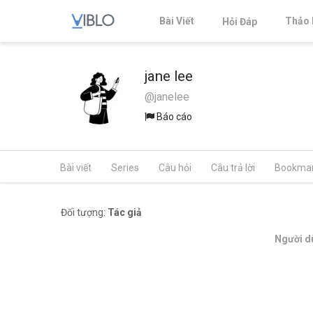
Bài Viết
Thảo 
Hỏi Đáp
jane lee
@janelee
Báo cáo
Bài viết
Series
Câu hỏi
Câu trả lời
Bookma
Đối tượng:
Tác giả
Người dù