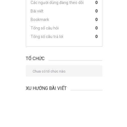
Các người dùng đang theo dõi
0
Bài viết
0
Bookmark
0
Tổng số câu hỏi
0
Tổng số câu trả lời
0
TỔ CHỨC
Chưa có tổ chức nào.
XU HƯỚNG BÀI VIẾT