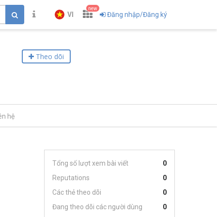
new
VI
Đăng nhập/Đăng ký
Theo dõi
ên hệ
Tổng số lượt xem bài viết
0
Reputations
0
Các thẻ theo dõi
0
Đang theo dõi các người dùng
0