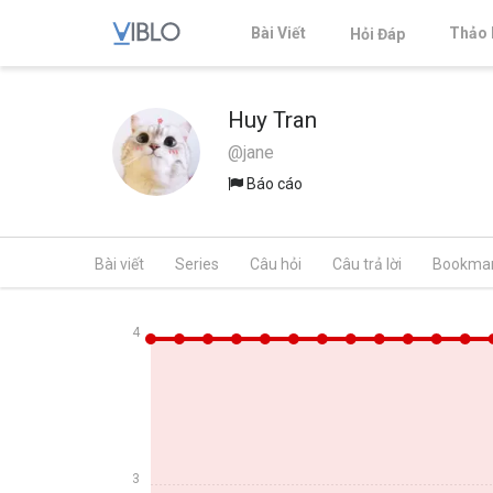
Bài Viết
Thảo 
Hỏi Đáp
Huy Tran
@jane
Báo cáo
Bài viết
Series
Câu hỏi
Câu trả lời
Bookma
4
3