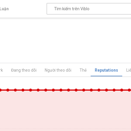
Luận
rk
Đang theo dõi
Người theo dõi
Thẻ
Reputations
Li