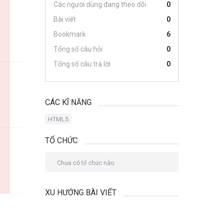
Các người dùng đang theo dõi
0
Bài viết
0
Bookmark
6
Tổng số câu hỏi
0
Tổng số câu trả lời
0
CÁC KĨ NĂNG
HTML5
TỔ CHỨC
Chưa có tổ chức nào.
XU HƯỚNG BÀI VIẾT