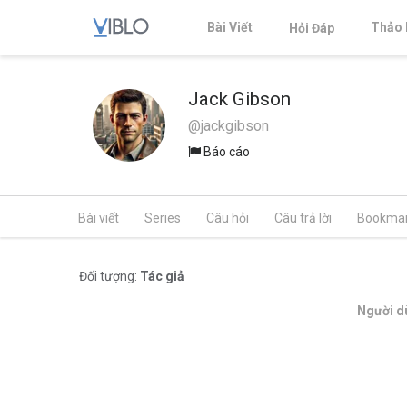
Bài Viết
Thảo 
Hỏi Đáp
Jack Gibson
@jackgibson
Báo cáo
Bài viết
Series
Câu hỏi
Câu trả lời
Bookma
Đối tượng:
Tác giả
Người dù