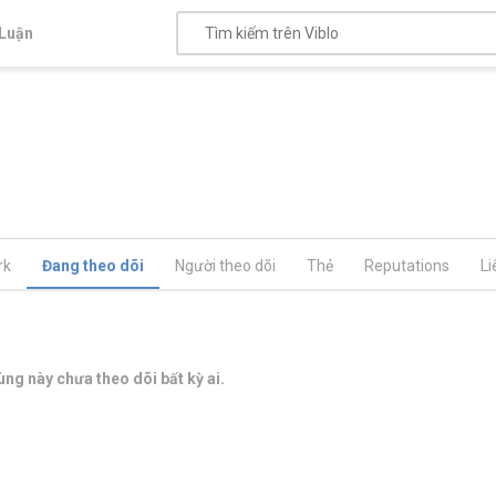
Luận
rk
Đang theo dõi
Người theo dõi
Thẻ
Reputations
Li
ng này chưa theo dõi bất kỳ ai.