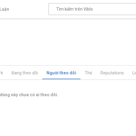
Luận
rk
Đang theo dõi
Người theo dõi
Thẻ
Reputations
L
dùng này chưa có ai theo dõi.