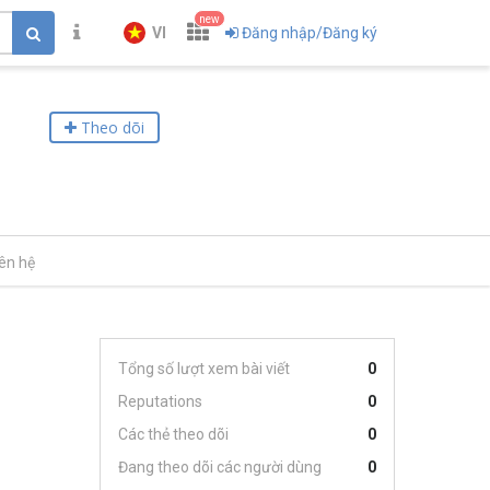
new
VI
Đăng nhập/Đăng ký
Theo dõi
iên hệ
Tổng số lượt xem bài viết
0
Reputations
0
Các thẻ theo dõi
0
Đang theo dõi các người dùng
0