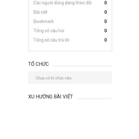
Các người dùng đang theo dõi
0
Bài viết
0
Bookmark
0
Tổng số câu hỏi
0
Tổng số câu trả lời
0
TỔ CHỨC
Chưa có tổ chức nào.
XU HƯỚNG BÀI VIẾT