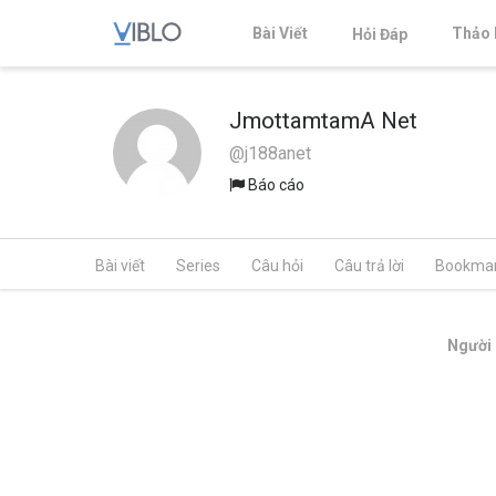
Bài Viết
Thảo 
Hỏi Đáp
JmottamtamA Net
@j188anet
Báo cáo
Bài viết
Series
Câu hỏi
Câu trả lời
Bookma
Người 