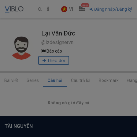
new
VI
Đăng nhập/Đăng ký
Lại Văn Đức
@izdesignervn
Báo cáo
Theo dõi
Bài viết
Series
Câu hỏi
Câu trả lời
Bookmark
Đang
Không có gì ở đây cả
TÀI NGUYÊN