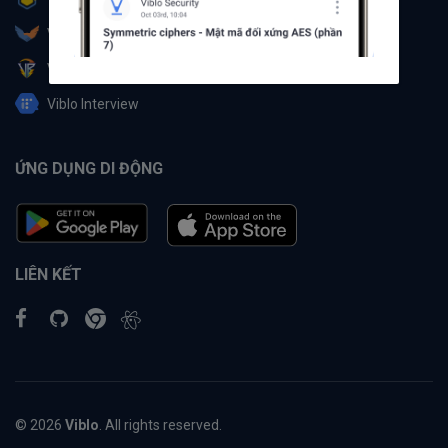
Viblo Partner
Viblo Battle
Viblo Interview
ỨNG DỤNG DI ĐỘNG
LIÊN KẾT
© 2026
Viblo
. All rights reserved.