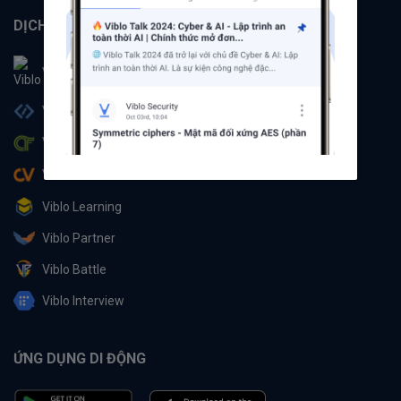
DỊCH VỤ
Viblo
Viblo Code
Viblo CTF
Viblo CV
Viblo Learning
Viblo Partner
Viblo Battle
Viblo Interview
ỨNG DỤNG DI ĐỘNG