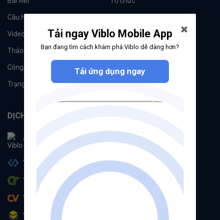
Bài viết
Tổ chức
Câu hỏi
Tags
Tải ngay Viblo Mobile App
Videos
Tác giả
Bạn đang tìm cách khám phá Viblo dễ dàng hơn?
Thảo luận
Đề xuất hệ thống
Công cụ
Machine Learning
Tải ứng dụng ngay
Trạng thái hệ thống
DỊCH VỤ
Viblo
Viblo Code
Viblo CTF
Viblo CV
Viblo Learning