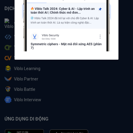
DỊCH VỤ
Viblo
Viblo Code
Viblo CTF
Viblo CV
Viblo Learning
Viblo Partner
Viblo Battle
Viblo Interview
ỨNG DỤNG DI ĐỘNG