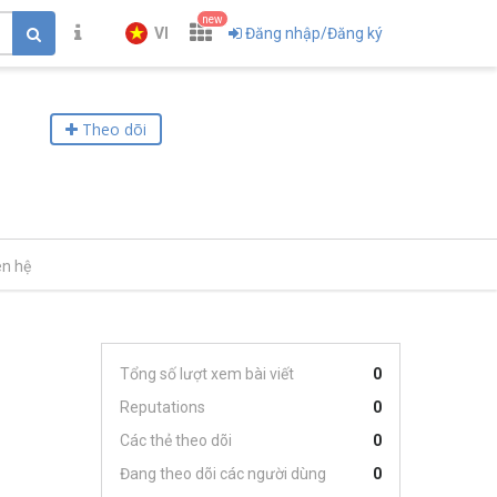
new
VI
Đăng nhập/Đăng ký
Theo dõi
ên hệ
Tổng số lượt xem bài viết
0
Reputations
0
Các thẻ theo dõi
0
Đang theo dõi các người dùng
0