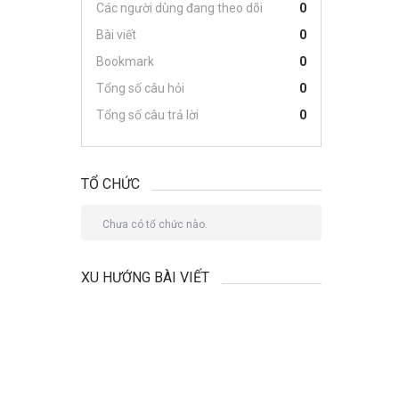
Các người dùng đang theo dõi
0
Bài viết
0
Bookmark
0
Tổng số câu hỏi
0
Tổng số câu trả lời
0
TỔ CHỨC
Chưa có tổ chức nào.
XU HƯỚNG BÀI VIẾT