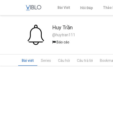
Bài Viết
Thảo 
Hỏi Đáp
Huy Trần
@huytran111
Báo cáo
Bài viết
Series
Câu hỏi
Câu trả lời
Bookma