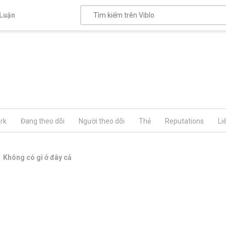
Luận
rk
Đang theo dõi
Người theo dõi
Thẻ
Reputations
Li
Không có gì ở đây cả