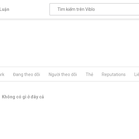
Luận
rk
Đang theo dõi
Người theo dõi
Thẻ
Reputations
Li
Không có gì ở đây cả