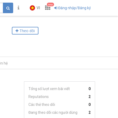
new
VI
Đăng nhập/Đăng ký
Theo dõi
ên hệ
Tổng số lượt xem bài viết
0
Reputations
2
Các thẻ theo dõi
0
Đang theo dõi các người dùng
2