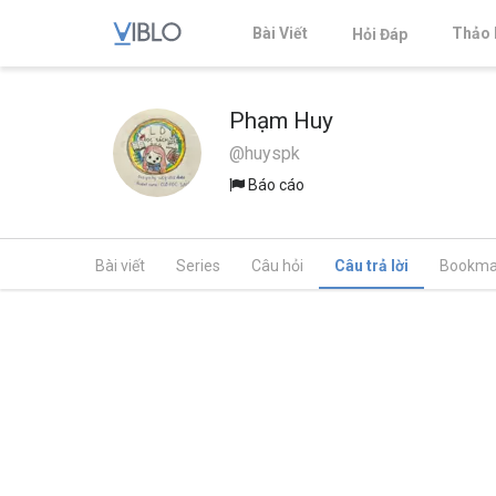
Bài Viết
Thảo 
Hỏi Đáp
Phạm Huy
@huyspk
Báo cáo
Bài viết
Series
Câu hỏi
Câu trả lời
Bookma