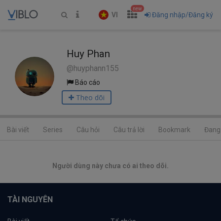
new
VI
Đăng nhập/Đăng ký
Huy Phan
@huyphann155
Báo cáo
Theo dõi
Bài viết
Series
Câu hỏi
Câu trả lời
Bookmark
Đang 
Người dùng này chưa có ai theo dõi.
TÀI NGUYÊN