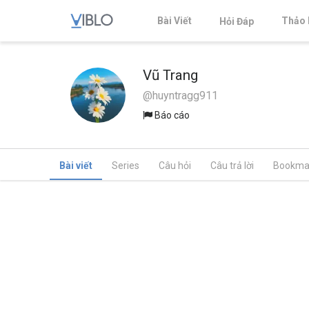
Bài Viết
Thảo 
Hỏi Đáp
Vũ Trang
@huyntragg911
Báo cáo
Bài viết
Series
Câu hỏi
Câu trả lời
Bookma