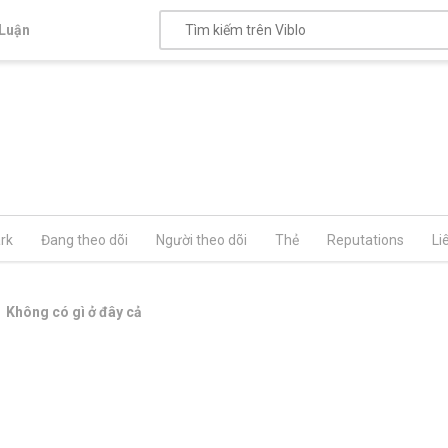
Luận
rk
Đang theo dõi
Người theo dõi
Thẻ
Reputations
Li
Không có gì ở đây cả