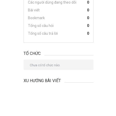
Các người dùng đang theo dõi
0
Bài viết
0
Bookmark
0
Tổng số câu hỏi
0
Tổng số câu trả lời
0
TỔ CHỨC
Chưa có tổ chức nào.
XU HƯỚNG BÀI VIẾT