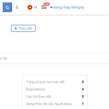
new
VI
Đăng nhập/Đăng ký
Theo dõi
ên hệ
Tổng số lượt xem bài viết
0
Reputations
0
Các thẻ theo dõi
0
Đang theo dõi các người dùng
1