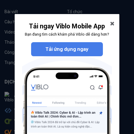
Bài viết
Tổ chức
Câu hỏi
Tags
Tải ngay Viblo Mobile App
Videos
Tác giả
Bạn đang tìm cách khám phá Viblo dễ dàng hơn?
Thảo luận
Đề xuất hệ thống
Tải ứng dụng ngay
Công cụ
Machine Learning
Trạng thái hệ thống
DỊCH VỤ
Viblo
Viblo Code
Viblo CTF
Viblo CV