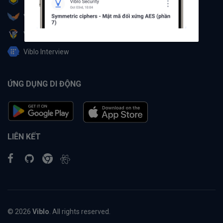
Viblo Partner
Viblo Battle
Viblo Interview
ỨNG DỤNG DI ĐỘNG
LIÊN KẾT
© 2026
Viblo
. All rights reserved.