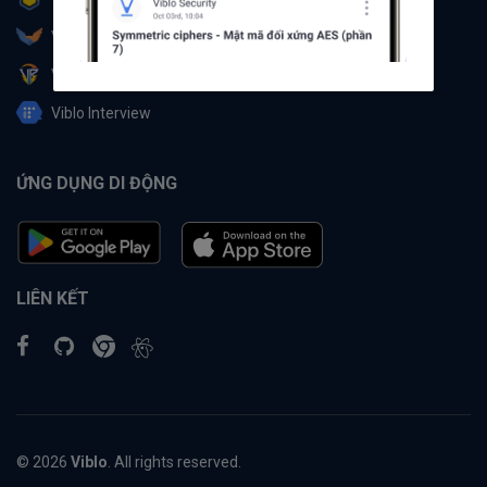
Viblo Partner
Viblo Battle
Viblo Interview
ỨNG DỤNG DI ĐỘNG
LIÊN KẾT
© 2026
Viblo
. All rights reserved.