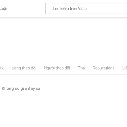
Luận
rk
Đang theo dõi
Người theo dõi
Thẻ
Reputations
Li
Không có gì ở đây cả