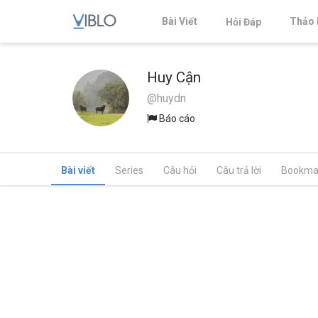
Bài Viết
Thảo 
Hỏi Đáp
Huy Cận
@huydn
Báo cáo
Bài viết
Series
Câu hỏi
Câu trả lời
Bookma