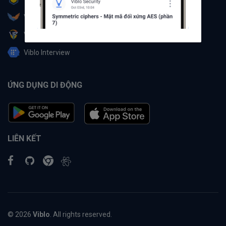
Viblo Partner
Viblo Battle
Viblo Interview
ỨNG DỤNG DI ĐỘNG
LIÊN KẾT
© 2026
Viblo
. All rights reserved.