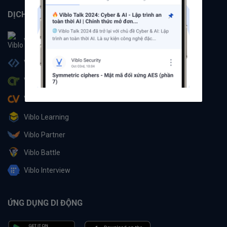
DỊCH VỤ
Viblo
Viblo Code
Viblo CTF
Viblo CV
Viblo Learning
Viblo Partner
Viblo Battle
Viblo Interview
ỨNG DỤNG DI ĐỘNG