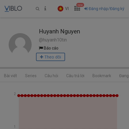
new
VI
Đăng nhập/Đăng ký
Huyanh Nguyen
@huyanh10tin
Báo cáo
Theo dõi
Bài viết
Series
Câu hỏi
Câu trả lời
Bookmark
Đang 
2
1