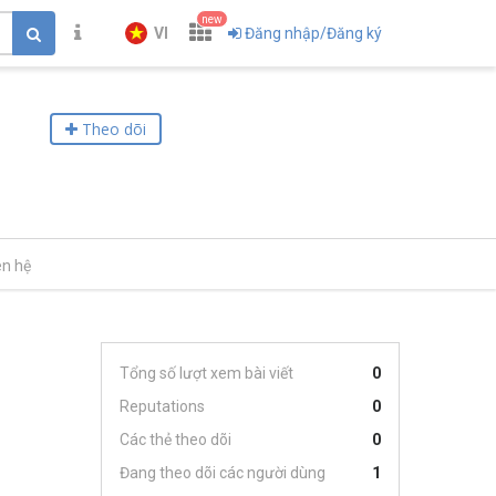
new
VI
Đăng nhập/Đăng ký
Theo dõi
ên hệ
Tổng số lượt xem bài viết
0
Reputations
0
Các thẻ theo dõi
0
Đang theo dõi các người dùng
1