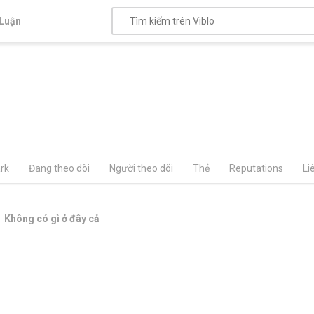
Luận
rk
Đang theo dõi
Người theo dõi
Thẻ
Reputations
Li
Không có gì ở đây cả