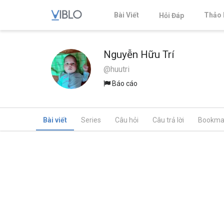
Bài Viết
Thảo 
Hỏi Đáp
Nguyễn Hữu Trí
@huutri
Báo cáo
Bài viết
Series
Câu hỏi
Câu trả lời
Bookma