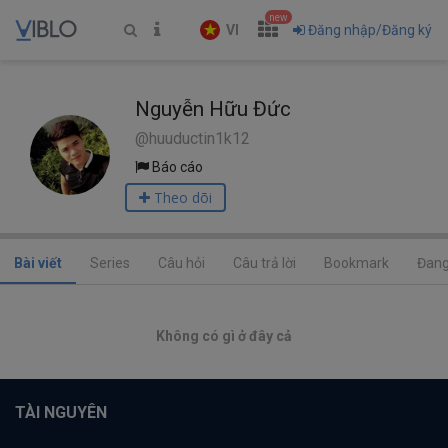
new
VI
Đăng nhập/Đăng ký
Nguyễn Hữu Đức
@huuductin1k12
Báo cáo
Theo dõi
Bài viết
Series
Câu hỏi
Câu trả lời
Bookmark
Đang
Không có gì ở đây cả
TÀI NGUYÊN