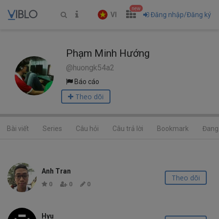
new
VI
Đăng nhập/Đăng ký
Phạm Minh Hướng
@huongk54a2
Báo cáo
Theo dõi
Bài viết
Series
Câu hỏi
Câu trả lời
Bookmark
Đang 
Anh Tran
Theo dõi
0
0
0
Hyu