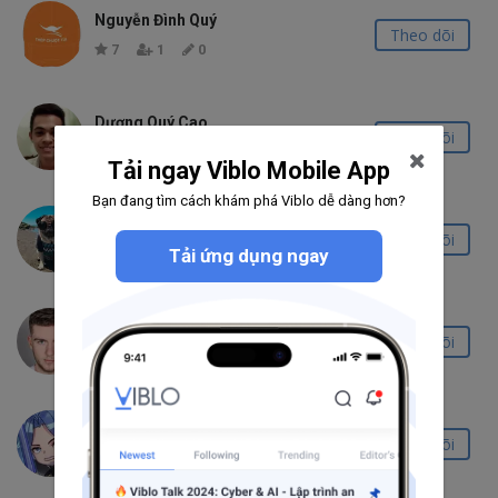
Nguyễn Đình Quý
Theo dõi
7
1
0
Dương Quý Cao
Theo dõi
153
1
7
Tải ngay Viblo Mobile App
Bạn đang tìm cách khám phá Viblo dễ dàng hơn?
Nguyễn Hữu Tuyên
Theo dõi
Tải ứng dụng ngay
0
0
0
Trịnh Công Hoan
Theo dõi
0
0
0
Folotino
Theo dõi
1
0
0