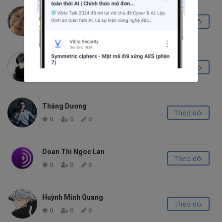
Huỳnh Trần Ngọc Trâm
Theo dõi
0
0
0
Duy Thoảng
Theo dõi
0
0
0
Thắng Dương
Theo dõi
0
0
0
Doan Thi Ngoc Lan
Theo dõi
0
0
0
Huỳnh Minh Quang
Theo dõi
0
0
0