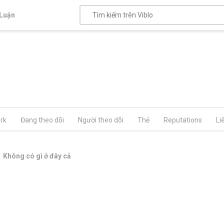
Luận
rk
Đang theo dõi
Người theo dõi
Thẻ
Reputations
Li
Không có gì ở đây cả