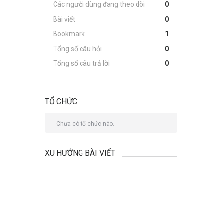
Các người dùng đang theo dõi
0
Bài viết
0
Bookmark
1
Tổng số câu hỏi
0
Tổng số câu trả lời
0
TỔ CHỨC
Chưa có tổ chức nào.
XU HƯỚNG BÀI VIẾT