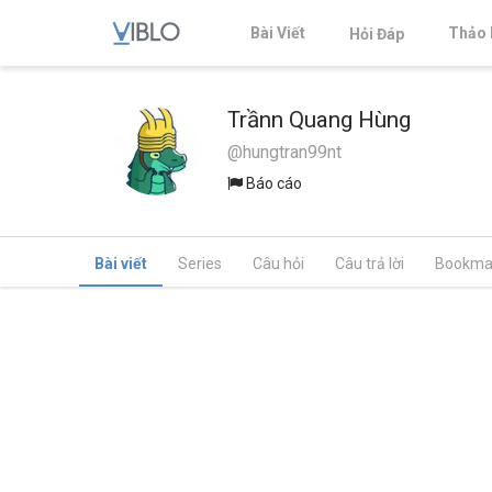
Bài Viết
Thảo 
Hỏi Đáp
Trầnn Quang Hùng
@hungtran99nt
Báo cáo
Bài viết
Series
Câu hỏi
Câu trả lời
Bookma