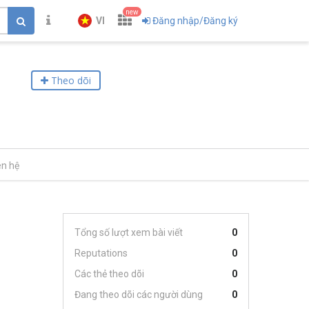
new
VI
Đăng nhập/Đăng ký
Theo dõi
ên hệ
Tổng số lượt xem bài viết
0
Reputations
0
Các thẻ theo dõi
0
Đang theo dõi các người dùng
0