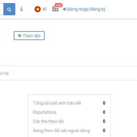
new
VI
Đăng nhập/Đăng ký
Theo dõi
ên hệ
Tổng số lượt xem bài viết
0
Reputations
0
Các thẻ theo dõi
0
Đang theo dõi các người dùng
0