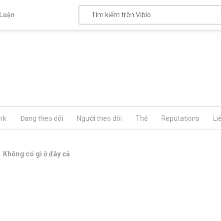
Luận
rk
Đang theo dõi
Người theo dõi
Thẻ
Reputations
Li
Không có gì ở đây cả