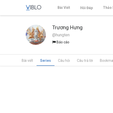
Bài Viết
Thảo 
Hỏi Đáp
Trương Hưng
@hungten
Báo cáo
Bài viết
Series
Câu hỏi
Câu trả lời
Bookma