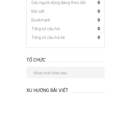
Các người dùng đang theo dõi
0
Bài viết
0
Bookmark
0
Tổng số câu hỏi
0
Tổng số câu trả lời
0
TỔ CHỨC
Chưa có tổ chức nào.
XU HƯỚNG BÀI VIẾT