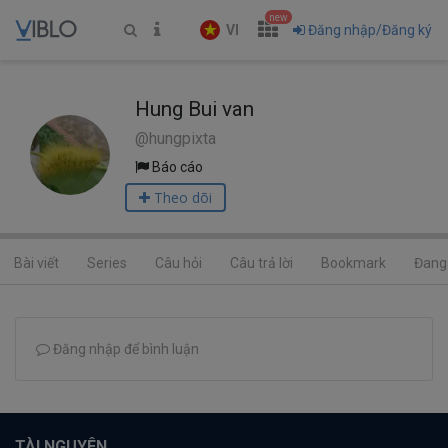
new
VI
Đăng nhập/Đăng ký
Hung Bui van
@hungpixta
Báo cáo
Theo dõi
Bài viết
Series
Câu hỏi
Câu trả lời
Bookmark
Đang 
Đăng nhập để bình luận
TÀI NGUYÊN