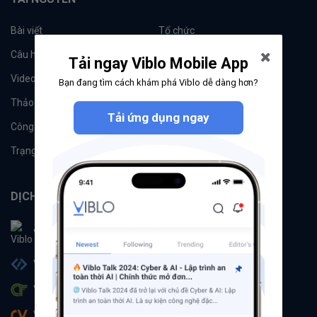
Bài viết
Tổ chức
Câu hỏi
Tags
Tải ngay Viblo Mobile App
Videos
Tác giả
Bạn đang tìm cách khám phá Viblo dễ dàng hơn?
Thảo luận
Đề xuất hệ thống
Tải ứng dụng ngay
Công cụ
Machine Learning
Trạng thái hệ thống
DỊCH VỤ
Viblo
Viblo Code
Viblo CTF
Viblo CV