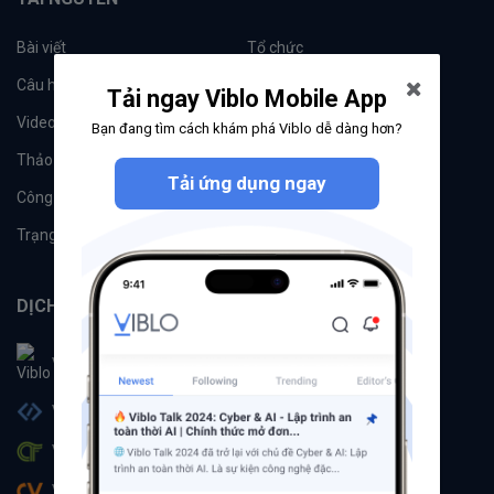
Bài viết
Tổ chức
Câu hỏi
Tags
Tải ngay Viblo Mobile App
Videos
Tác giả
Bạn đang tìm cách khám phá Viblo dễ dàng hơn?
Thảo luận
Đề xuất hệ thống
Tải ứng dụng ngay
Công cụ
Machine Learning
Trạng thái hệ thống
DỊCH VỤ
Viblo
Viblo Code
Viblo CTF
Viblo CV