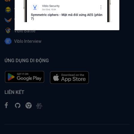
Viblo Learning
Viblo Partner
Viblo Battle
Viblo Interview
ỨNG DỤNG DI ĐỘNG
LIÊN KẾT