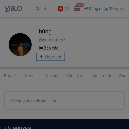
new
VI
Đăng nhập/Đăng ký
hùng
@hungkutex3
Báo cáo
Theo dõi
Bài viết
Series
Câu hỏi
Câu trả lời
Bookmark
Đang 
Đăng nhập để bình luận
TÀI NGUYÊN