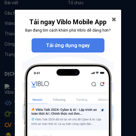
Bài viết
Tổ chức
Câu hỏi
Tags
Tải ngay Viblo Mobile App
Videos
Tác giả
Bạn đang tìm cách khám phá Viblo dễ dàng hơn?
Thảo luận
Đề xuất hệ thống
Công cụ
Machine Learning
Tải ứng dụng ngay
Trạng thái hệ thống
DỊCH VỤ
Viblo
Viblo Code
Viblo CTF
Viblo CV
Viblo Learning