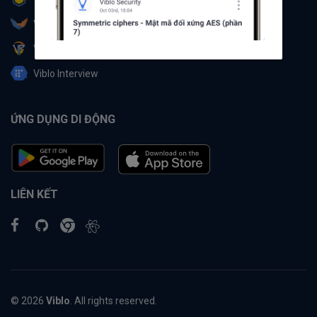
Viblo Partner
Viblo Battle
Viblo Interview
ỨNG DỤNG DI ĐỘNG
LIÊN KẾT
© 2026
Viblo
. All rights reserved.