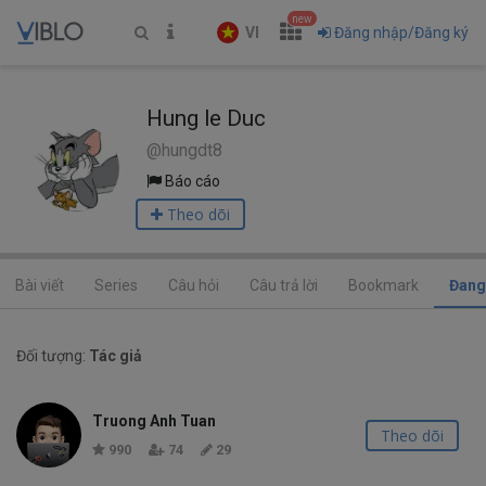
new
VI
Đăng nhập/Đăng ký
Hung le Duc
@hungdt8
Báo cáo
Theo dõi
Bài viết
Series
Câu hỏi
Câu trả lời
Bookmark
Đang
Đối tượng:
Tác giả
Truong Anh Tuan
Theo dõi
990
74
29