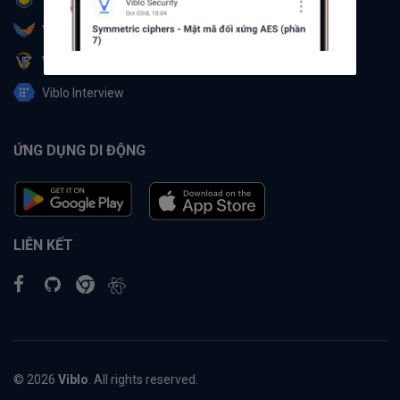
Viblo Partner
Viblo Battle
Viblo Interview
ỨNG DỤNG DI ĐỘNG
LIÊN KẾT
© 2026
Viblo
. All rights reserved.