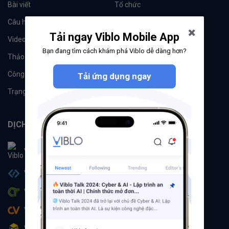
Bài viết
Tổ chức
Câu hỏi
Tags
Tải ngay Viblo Mobile App
Videos
Tác giả
Bạn đang tìm cách khám phá Viblo dễ dàng hơn?
Thảo luận
Đề xuất hệ thống
Công cụ
Machine Learning
Tải ứng dụng ngay
Trạng thái hệ thống
DỊCH VỤ
Viblo
Viblo Code
Viblo CTF
Viblo CV
Viblo Learning