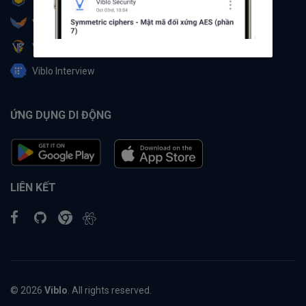
Viblo Partner
Viblo Battle
Viblo Interview
ỨNG DỤNG DI ĐỘNG
LIÊN KẾT
© 2026
Viblo
. All rights reserved.