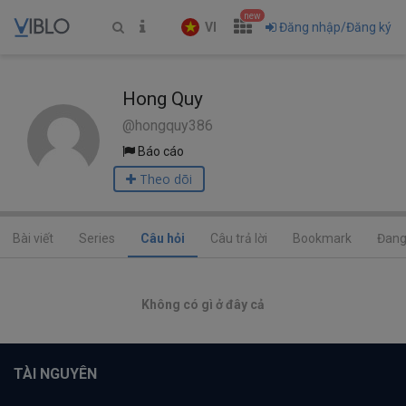
new
VI
Đăng nhập/Đăng ký
Hong Quy
@hongquy386
Báo cáo
Theo dõi
Bài viết
Series
Câu hỏi
Câu trả lời
Bookmark
Đang
Không có gì ở đây cả
TÀI NGUYÊN