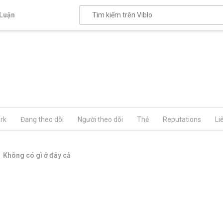
Luận
rk
Đang theo dõi
Người theo dõi
Thẻ
Reputations
Li
Không có gì ở đây cả