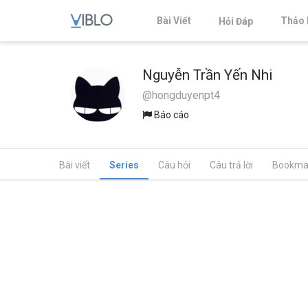
Bài Viết
Thảo 
Hỏi Đáp
Nguyễn Trần Yến Nhi
@hongduyenpt4
Báo cáo
Bài viết
Series
Câu hỏi
Câu trả lời
Bookma