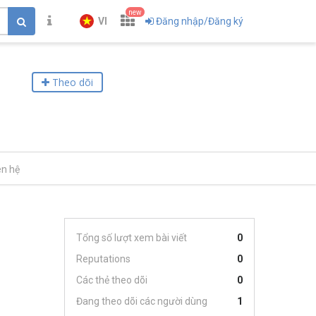
new
VI
Đăng nhập/Đăng ký
Theo dõi
ên hệ
Tổng số lượt xem bài viết
0
Reputations
0
Các thẻ theo dõi
0
Đang theo dõi các người dùng
1