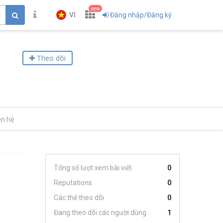
new
VI
Đăng nhập/Đăng ký
Theo dõi
ên hệ
Tổng số lượt xem bài viết
0
Reputations
0
Các thẻ theo dõi
0
Đang theo dõi các người dùng
1