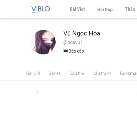
Bài Viết
Thảo 
Hỏi Đáp
Vũ Ngọc Hòa
@hoavu1
Báo cáo
Bài viết
Series
Câu hỏi
Câu trả lời
Bookma
1