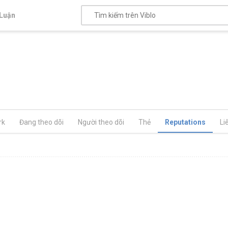
Luận
rk
Đang theo dõi
Người theo dõi
Thẻ
Reputations
Li