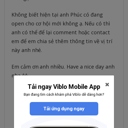
Không biết hiện tại anh Phúc có đang
open cho cơ hội mới không ạ. Nếu có thì
anh có thể để lại comment hoặc contact
em để em chia sẻ thêm thông tin về vị trí
này anh nhé.
Em cảm ơn anh nhiều. Have a nice day anh
nha ^^
Tải ngay Viblo Mobile App
Linkedin:
Bạn đang tìm cách khám phá Viblo dễ dàng hơn?
https://www.linkedin.com/in/nhi-
uyên-hr261/
Tải ứng dụng ngay
Zalo: 0837199299