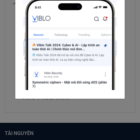
0
|
Trả lời
Chia sẻ
Phuc Phan
@hoasuathang8
thg 11 7, 2025 5:03 CH
Cảm ơn bạn. Mình connect qua
linkedin và hy vọng trong tương lai
gần sẽ có cơ hội làm việc với bạn.
Bestregard,
@hoasuathang8
0
|
Trả lời
Chia sẻ
TÀI NGUYÊN