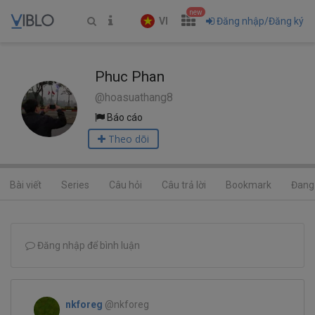
new
VI
Đăng nhập/Đăng ký
Phuc Phan
@hoasuathang8
Báo cáo
Theo dõi
Bài viết
Series
Câu hỏi
Câu trả lời
Bookmark
Đang 
Đăng nhập để bình luận
nkforeg
@nkforeg