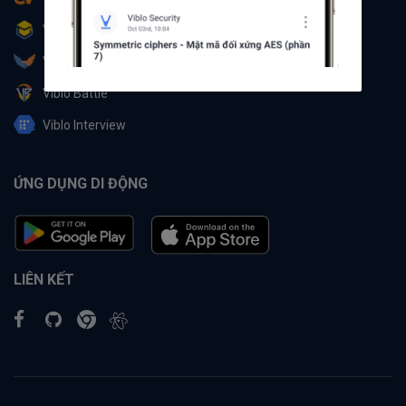
Viblo Learning
Viblo Partner
Viblo Battle
Viblo Interview
ỨNG DỤNG DI ĐỘNG
LIÊN KẾT