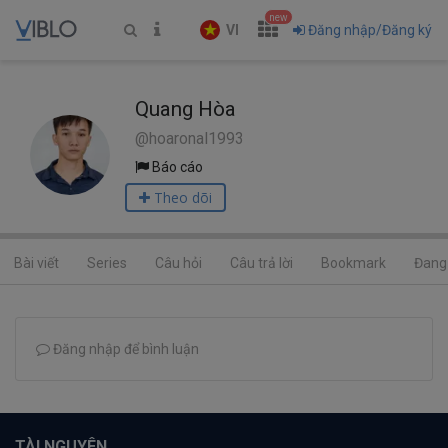
new
VI
Đăng nhập/Đăng ký
Quang Hòa
@hoaronal1993
Báo cáo
Theo dõi
Bài viết
Series
Câu hỏi
Câu trả lời
Bookmark
Đang 
Đăng nhập để bình luận
TÀI NGUYÊN